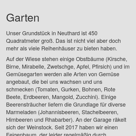
weitere informelle Dinge
Garten
Historie dieser Homepage
Urlaub
Unser Grundstück in Neuthard ist 450
Quadratmeter groß. Das ist nicht viel aber doch
Paddelreviere
mehr als viele Reihenhäuser zu bieten haben.
Links
Auf der Wiese stehen einige Obstbäume (Kirsche,
Impressum
Birne, Mirabelle, Zwetschge, Apfel, Pfirsich) und im
Gemüsegarten werden alle Arten von Gemüse
angebaut, die bei uns wachsen und uns
schmecken (Tomaten, Gurken, Bohnen, Rote
Beete, Erdbeeren, Mangold, Zucchini). Einige
Beerensträucher liefern die Grundlage für diverse
Marmeladen (Johannisbeeren, Stachelbeeren,
Himbeeren und Rhabarber). An der Garage räkelt
sich der Weinstock. Seit 2017 haben wir einen
Feigenbaum, der leider regelmäßig durch